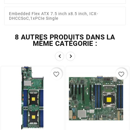
Embedded Flex ATX 7.5 inch x8.5 inch, ICX-
DHCCSoC,1xPCIe Single
8 AUTRES PRODUITS DANS LA
MÊME CATÉGORIE :


favorite_border
favorite_border