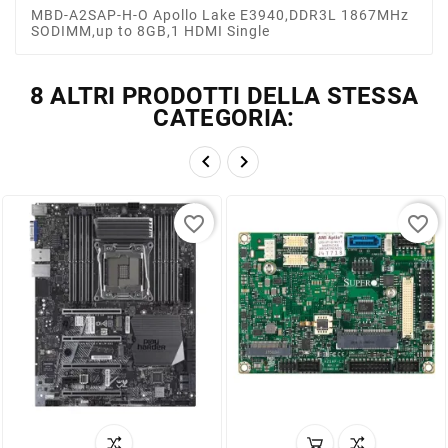
MBD-A2SAP-H-O Apollo Lake E3940,DDR3L 1867MHz
SODIMM,up to 8GB,1 HDMI Single
8 ALTRI PRODOTTI DELLA STESSA
CATEGORIA:


favorite_border
favorite_border