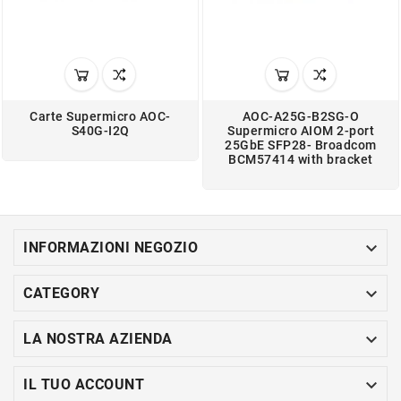
Carte Supermicro AOC-
AOC-A25G-B2SG-O
S40G-I2Q
Supermicro AIOM 2-port
25GbE SFP28- Broadcom
BCM57414 with bracket

INFORMAZIONI NEGOZIO

CATEGORY

LA NOSTRA AZIENDA

IL TUO ACCOUNT