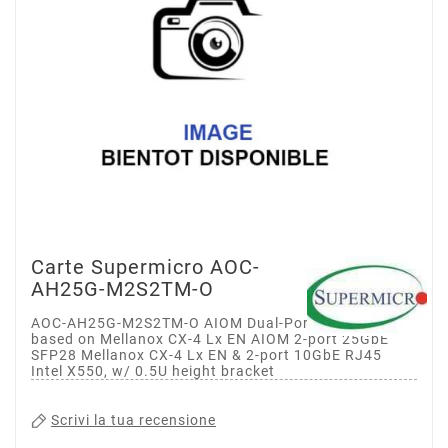
Carte Supermicro AOC-
AH25G-M2S2TM-O
AOC-AH25G-M2S2TM-O AIOM Dual-Port 25GbE SFP28
based on Mellanox CX-4 Lx EN AIOM 2-port 25GbE
SFP28 Mellanox CX-4 Lx EN & 2-port 10GbE RJ45
Intel X550, w/ 0.5U height bracket
Scrivi la tua recensione