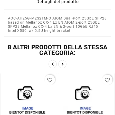
Dettagli del prodotto
AOC-AH25G-M2S2TM-O AIOM Dual-Port 25GbE SFP28
based on Mellanox CX-4 Lx EN AIOM 2-port 25GbE
SFP28 Mellanox CX-4 Lx EN & 2-port 10GbE RJ45
Intel X550, w/ 0.5U height bracket
8 ALTRI PRODOTTI DELLA STESSA
CATEGORIA:


favorite_border
favorite_border